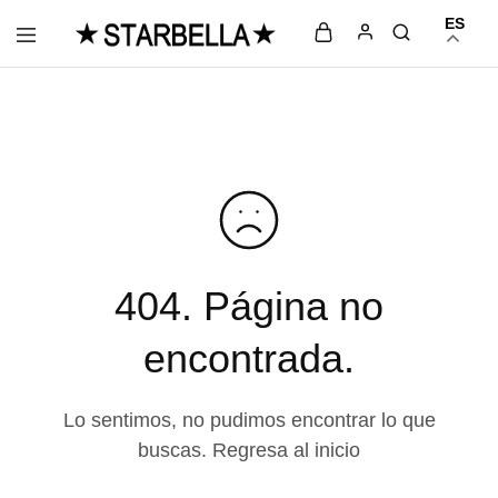
ES
La
Moda
moda
femenina
que
con
te
estilo
empodera,
y
solo
elegancia
en
en
STARBELLA
STARBELLA.
404. Página no
encontrada.
Lo sentimos, no pudimos encontrar lo que
buscas. Regresa al inicio