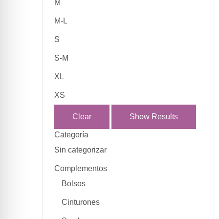
M
M-L
S
S-M
XL
XS
Clear
Show Results
Categoría
Sin categorizar
Complementos
Bolsos
Cinturones