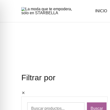
INICIO
La
Moda
moda
femenina
que
con
te
estilo
empodera,
y
solo
elegancia
en
en
STARBELLA
STARBELLA.
Filtrar por
Buscar