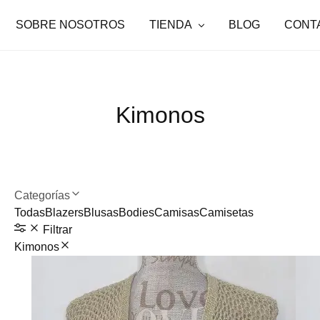
SOBRE NOSOTROS
TIENDA
BLOG
CONT
Kimonos
Categorías
Todas
Blazers
Blusas
Bodies
Camisas
Camisetas
Filtrar
Kimonos