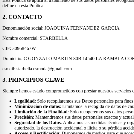
Esta Política se aplica al tratamiento de sus datos personales recogido
define en esta Política.
2. CONTACTO
Denominación social: JOAQUINA FERNANDEZ GARCIA
Nombre comercial: STARBELLA
CIF: 30968467W
Domicilio: C GONZALO MARTIN 80B 14540 LA RAMBLA C
e-mail: starbella.esmoda@gmail.com
3. PRINCIPIOS CLAVE
Siempre hemos estado comprometidos con prestar nuestros servicios con
Legalidad
: Solo recopilaremos sus Datos personales para fines
Minimización de datos
: Limitamos la recogida de datos de cará
Limitación de la Finalidad
: Solo recogeremos sus datos person
Precisión
: Mantendremos sus datos personales exactos y actual
Seguridad de los Datos
: Aplicamos las medidas técnicas y org
autorizado, la destrucción accidental o ilícita o su pérdida accide
Acceso y Rectificación
: Disponemos de medios para que acceda