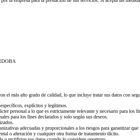
s por la empresa para la prestación de sus servicios. Si acepta las medid
ORDOBA
 el más alto grado de calidad, lo que incluye tratar sus datos con segu
 específicos
,
explícitos y legítimos.
cter personal a lo que es estrictamente relevante y necesario para los fi
ales para los fines declarados y solo según sus deseos.
izados.
anizativas adecuadas y proporcionales a los riesgos para garantizar que
ntal o alteración y cualquier otra forma de tratamiento ilícito.
 o rectifique sus datos cuando lo considere oportuno.