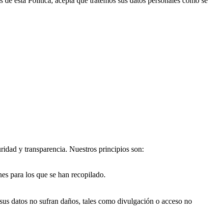
as de esta Política, acepta que tratemos sus datos personales como se
ridad y transparencia. Nuestros principios son:
nes para los que se han recopilado.
 sus datos no sufran daños, tales como divulgación o acceso no