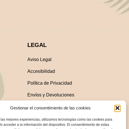
LEGAL
Aviso Legal
Accesibilidad
Política de Privacidad
Envíos y Devoluciones
Condiciones generales
Gestionar el consentimiento de las cookies
de compra
 las mejores experiencias, utilizamos tecnologías como las cookies para
Política de Cookies
o acceder a la información del dispositivo. El consentimiento de estas