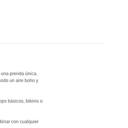
n una prenda única.
ando un aire
boho y
ops básicos, bikinis o
binar con cualquier