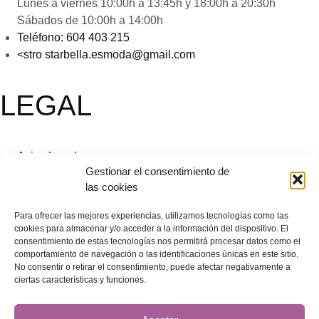
Lunes a viernes 10:00h a 13:45h y 18:00h a 20:30h
Sábados de 10:00h a 14:00h
Teléfono:
604 403 215
<stro starbella.esmoda@gmail.com
LEGAL
Aviso Legal
Gestionar el consentimiento de
Accesibilidad
las cookies
Política de Privacidad
Envíos y Devoluciones
Para ofrecer las mejores experiencias, utilizamos tecnologías como las
Condiciones generales de compra
cookies para almacenar y/o acceder a la información del dispositivo. El
Política de Cookies
consentimiento de estas tecnologías nos permitirá procesar datos como el
comportamiento de navegación o las identificaciones únicas en este sitio.
No consentir o retirar el consentimiento, puede afectar negativamente a
Aviso Legal
ciertas características y funciones.
Accesibilidad
Política de Privacidad