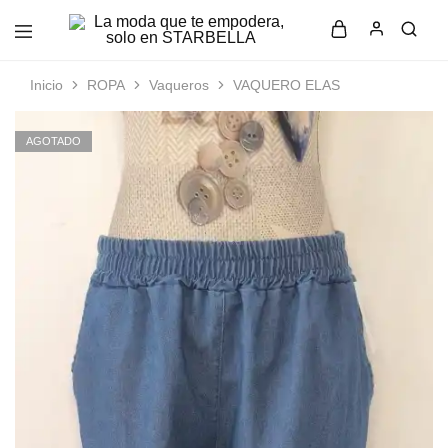
La
Moda
moda
femenina
que
con
Inicio
ROPA
Vaqueros
VAQUERO ELAS
te
estilo
empodera,
y
solo
elegancia
AGOTADO
en
en
STARBELLA
STARBELLA.