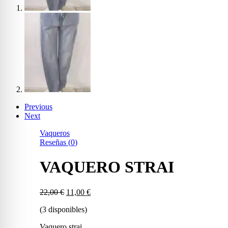
Previous
Next
Vaqueros
Reseñas (
0
)
VAQUERO STRAI
El
El
22,00
€
11,00
€
precio
precio
(3 disponibles)
original
actual
era:
es:
Vaquero strai