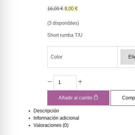
El
El
16,00
€
8,00
€
precio
precio
original
actual
(3 disponibles)
era:
es:
Short rumba T/U
16,00 €.
8,00 €.
Color
SHORT
RUMBA
quantity
Añadir al carrito
Comp
Descripción
Información adicional
Valoraciones (0)