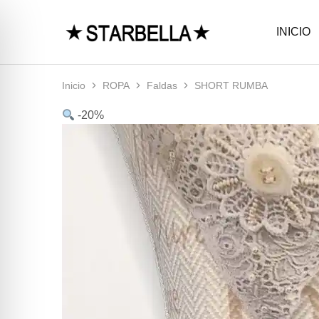
INICIO
La
Moda
moda
femenina
que
con
te
estilo
empodera,
y
Inicio
ROPA
Faldas
SHORT RUMBA
solo
elegancia
en
en
-20%
STARBELLA
STARBELLA.