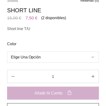
Shorts
Reseñas (
0
)
SHORT LINE
15,00
€
7,50
€
(2 disponibles)
Short line T/U
Color
Añadir Al Carrito