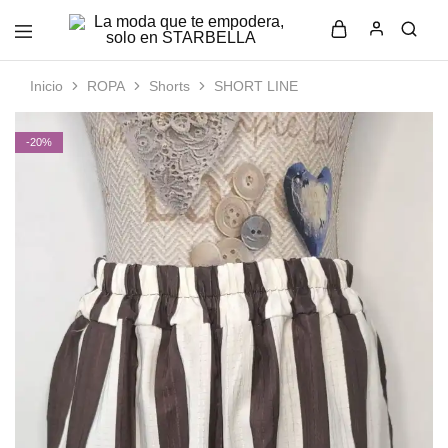
La
Moda
moda
femenina
que
con
Inicio
ROPA
Shorts
SHORT LINE
te
estilo
empodera,
y
solo
elegancia
-20%
en
en
STARBELLA
STARBELLA.