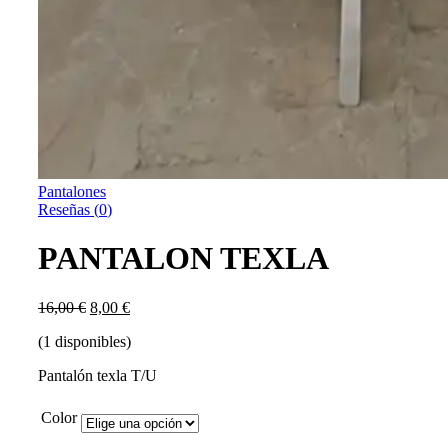
Pantalones
Reseñas (
0
)
PANTALON TEXLA
16,00
€
8,00
€
(1 disponibles)
Pantalón texla T/U
Color