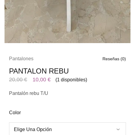
Pantalones
Reseñas (
0
)
PANTALON REBU
El
El
20,00
€
10,00
€
(1 disponibles)
precio
precio
Pantalón rebu T/U
original
actual
era:
es:
20,00 €.
10,00 €.
Color