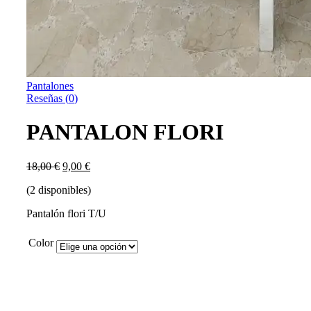
Pantalones
Reseñas (
0
)
PANTALON FLORI
El
El
18,00
€
9,00
€
precio
precio
(2 disponibles)
original
actual
era:
es:
Pantalón flori T/U
18,00 €.
9,00 €.
Color