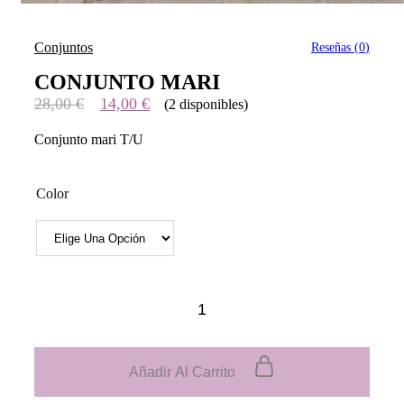
Conjuntos
Reseñas (
0
)
CONJUNTO MARI
El
El
28,00
€
14,00
€
(2 disponibles)
precio
precio
Conjunto mari T/U
original
actual
era:
es:
28,00 €.
14,00 €.
Color
CONJUNTO
MARI
quantity
Añadir Al Carrito