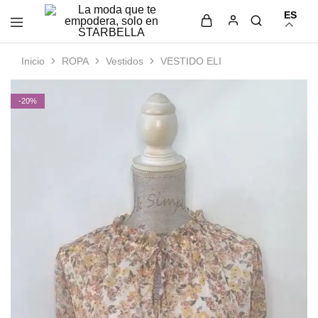
ES
La
Moda
moda
femenina
Inicio
ROPA
Vestidos
VESTIDO ELI
que
con
te
estilo
empodera,
y
solo
elegancia
-20%
en
en
STARBELLA
STARBELLA.