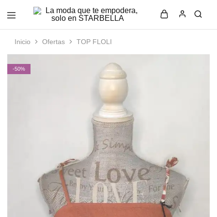
La
Moda
moda
femenina
que
con
Inicio
Ofertas
TOP FLOLI
te
estilo
empodera,
y
solo
elegancia
-50%
en
en
STARBELLA
STARBELLA.