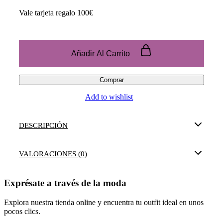
precio
precio
Vale tarjeta regalo 100€
original
actual
era:
es:
100,00 €.
80,00 €.
Tarjeta
Regalo
Añadir Al Carrito
quantity
Comprar
Add to wishlist
DESCRIPCIÓN
VALORACIONES (0)
Exprésate a través de la moda
Explora nuestra tienda online y encuentra tu outfit ideal en unos
pocos clics.