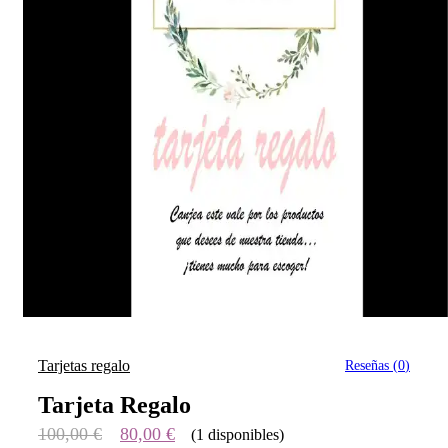
Tarjetas regalo
Reseñas (
0
)
Tarjeta Regalo
El
El
100,00
€
80,00
€
(1 disponibles)