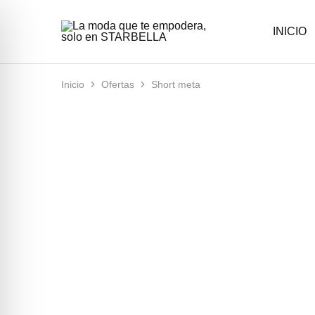
INICIO
La
Moda
moda
femenina
que
con
te
estilo
empodera,
y
Inicio
Ofertas
Short meta
solo
elegancia
en
en
STARBELLA
STARBELLA.