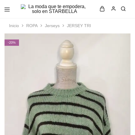
La
Moda
moda
femenina
que
con
Inicio
ROPA
Jerseys
JERSEY TRI
te
estilo
empodera,
y
solo
elegancia
-20%
en
en
STARBELLA
STARBELLA.