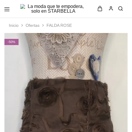
La
Moda
moda
femenina
que
con
Inicio
Ofertas
FALDA ROSE
te
estilo
empodera,
y
solo
elegancia
-50%
en
en
STARBELLA
STARBELLA.