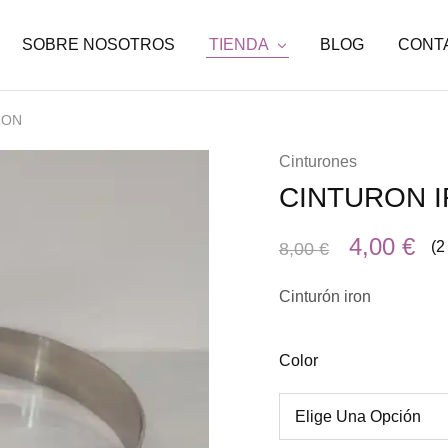
SOBRE NOSOTROS
TIENDA
BLOG
CONT
RON
Cinturones
CINTURON 
4,00
€
(2
8,00
€
Cinturón iron
Color