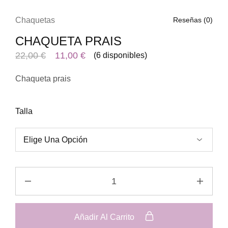
Chaquetas
Reseñas (
0
)
CHAQUETA PRAIS
El
El
22,00
€
11,00
€
(6 disponibles)
precio
precio
Chaqueta prais
original
actual
era:
es:
22,00 €.
11,00 €.
Talla
CHAQUETA
PRAIS
quantity
Añadir Al Carrito