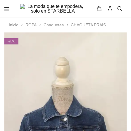
La
Moda
moda
femenina
que
con
Inicio
ROPA
Chaquetas
CHAQUETA PRAIS
te
estilo
empodera,
y
solo
elegancia
-20%
en
en
STARBELLA
STARBELLA.