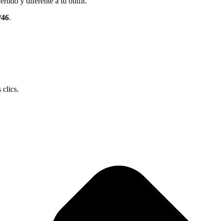
tido y diferente a tu outfit.
/46
.
 clics.