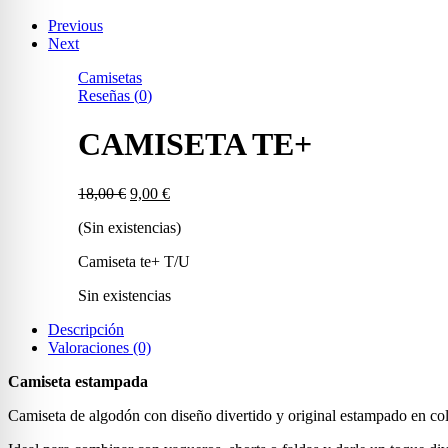
Previous
Next
Camisetas
Reseñas (
0
)
CAMISETA TE+
El
El
18,00
€
9,00
€
precio
precio
(Sin existencias)
original
actual
era:
es:
Camiseta te+ T/U
18,00 €.
9,00 €.
Sin existencias
Descripción
Valoraciones (0)
Camiseta estampada
Camiseta de algodón con diseño divertido y original estampado en col