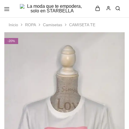
La
Moda
moda
femenina
que
con
Inicio
ROPA
Camisetas
CAMISETA TE
te
estilo
empodera,
y
solo
elegancia
-20%
en
en
STARBELLA
STARBELLA.